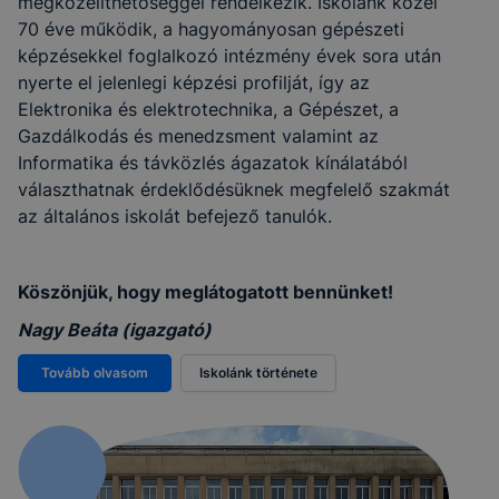
megközelíthetőséggel rendelkezik. Iskolánk közel
70 éve működik, a hagyományosan gépészeti
képzésekkel foglalkozó intézmény évek sora után
nyerte el jelenlegi képzési profilját, így az
Elektronika és elektrotechnika, a Gépészet, a
Gazdálkodás és menedzsment valamint az
Informatika és távközlés ágazatok kínálatából
választhatnak érdeklődésüknek megfelelő szakmát
az általános iskolát befejező tanulók.
Köszönjük, hogy meglátogatott bennünket!
Nagy Beáta (igazgató)
Tovább olvasom
Iskolánk története