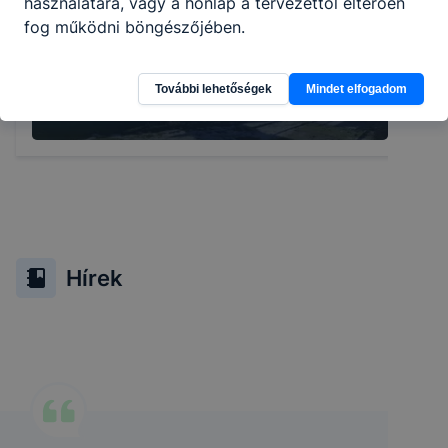
használatára, vagy a honlap a tervezettől eltérően
fog működni böngészőjében.
Tornaterem
További lehetőségek
Mindet elfogadom
Hírek