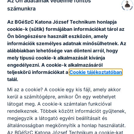
Az Ön adatainak védelme fontos
17
18
19
20
21
22
23
számunkra
24
25
26
27
28
29
30
31
1
2
3
4
5
6
Az BGéSzC Katona József Technikum honlapja
cookie-k (sütik) formájában információkat tárol az
Ön böngészésre használt eszközén, amely
információk személyes adatnak minősülhetnek. Az
alábbiakban lehetősége van dönteni arról, hogy
mely típusú cookie-k alkalmazását kívánja
🔎 Nincsenek események ebben a
engedélyezni. A cookie-k alkalmazásáról
hónapban
teljeskörű információkat a
Cookie tájékoztatóban
talál.
Mi az a cookie? A cookie egy kis fájl, amely akkor
kerül a számítógépre, amikor Ön egy webhelyet
látogat meg. A cookie-k számtalan funkcióval
rendelkeznek. Többek között információt gyűjtenek,
megjegyzik a látogató egyéni beállításait és
általánosságban megkönnyítik a honlap használatát.
Az BGéSzC Katona József Technikum a cookie-kat