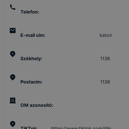
Telefon
:
+3
E-mail cím
:
katona@kato
Székhely
:
1138 Budapest
Postacím
:
1138 Budapest
OM azonosító
:
TiKTok
:
https://www.tiktok.com/@katonajo