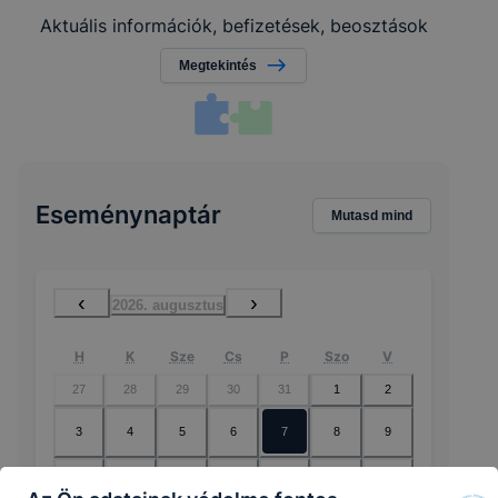
Aktuális információk, befizetések, beosztások
Megtekintés
Eseménynaptár
Mutasd mind
‹
›
2026. augusztus
H
K
Sze
Cs
P
Szo
V
27
28
29
30
31
1
2
3
4
5
6
7
8
9
10
11
12
13
14
15
16